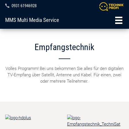
0931 61946928
MMS Multi Media Service
Empfangstechnik
Volles Programm! Bei uns bekommen Sie alles für den digitalen
TV-Empfang über Satellit, Antenne und Kabel. Für einen, zwei
oder mehrere Teilnehmer.