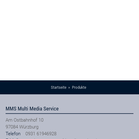
Startseite
Produkte
MMS Multi Media Service
Am Ostbahnhof 10
97084
Würzburg
Telefon
0931 61946928